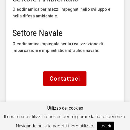
Oleodinamica per mezzi impegnati nello sviluppo e
nella difesa ambientale.
Settore Navale
Oleodinamica impiegata per la realizzazione di
imbarcazioni e impiantistica idraulica navale.
Contattaci
Utilizzo dei cookies
Il nostro sito utilizza i cookies per migliorare la tua esperienza.
Navigando sul sito accetti il loro utilizzo.
Chiudi
Copyright Utensili e Attrezzature SRL. Tutti i diritti sono riservati.